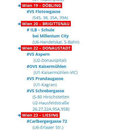
🢂
Wien 19 – DÖBLING
#VS Flotowgasse
(S45, 38, 35A, 39A)
🢂
Wien 20 – BRIGITTENAU
# ILB – Schule
bei Millenium City
(U6-Handelskai, S-Bahn)
🢂
Wien 22 – DONAUSTADT
#VS Aspern
(U2-Donauspital)
#OVS Kaisermühlen
(U1-Kaisermühlen-VIC)
#VS Prandaugasse
(U1-Kagran)
#VS Schrebergasse
(S-80 Hirschstetten
U2-Hausfeldstraße
26,27,22A,95A,95B)
🢂
Wien 23 – LIESING
#Carlbergergasse 72
(U6-Erlaaer Str.)