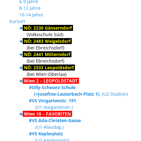
6-9 Jahre
8-12 Jahre
10-14 Jahre
Kursort
🢂
NÖ: 2230 Gänserndorf
(Volksschule Süd)
🢂
NÖ: 2483 Weigelsdorf
(bei Ebreichsdorf)
🢂
NÖ: 2441 Mitterndorf
(bei Ebreichsdorf)
🢂
NÖ: 2333 Leopoldsdorf
(bei Wien-Oberlaa)
🢂
Wien 2 – LEOPOLDSTADT
#Olly-Schwarz-Schule
(=Josefine-Lauterbach-Platz 1)
, (U2-Stadion)
#VS Vorgartenstr. 191
(U1-Vorgartenstr.)
🢂
Wien 10 – FAVORITEN
#VS Ada-Christen-Gasse
(U1-Alaudag.)
#VS Keplerplatz
(U1-Keplerplatz)