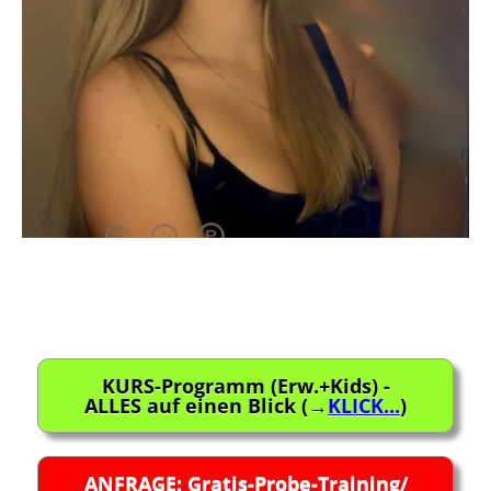
Beitragsnavigation
KURS-Programm (Erw.+Kids) -
ALLES auf einen Blick (→
KLICK...
)
ANFRAGE: Gratis-Probe-Training/