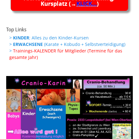
Kursplatz (→
KLICK...
)
Top Links
>
KINDER
: Alles zu den Kinder-Kursen
>
ERWACHSENE
(Karate + Kobudo + Selbstverteidigung)
>
Trainings-KALENDER für Mitglieder (Termine für das
gesamte Jahr)