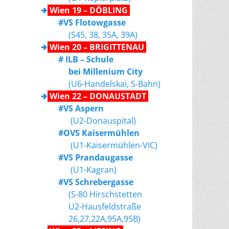
🢂
Wien 19 – DÖBLING
#VS Flotowgasse
(S45, 38, 35A, 39A)
🢂
Wien 20 – BRIGITTENAU
# ILB – Schule
bei Millenium City
(U6-Handelskai, S-Bahn)
🢂
Wien 22 – DONAUSTADT
#VS Aspern
(U2-Donauspital)
#OVS Kaisermühlen
(U1-Kaisermühlen-VIC)
#VS Prandaugasse
(U1-Kagran)
#VS Schrebergasse
(S-80 Hirschstetten
U2-Hausfeldstraße
26,27,22A,95A,95B)