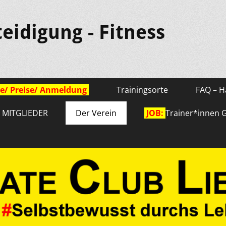
teidigung - Fitness
e/ Preise/ Anmeldung
Trainingsorte
FAQ – H
r MITGLIEDER
Der Verein
JOB:
Trainer*innen 