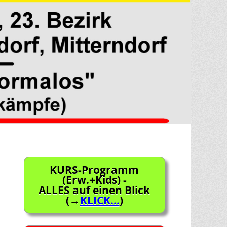
KURS-Programm
(Erw.+Kids) -
ALLES auf einen Blick
(→
KLICK...
)