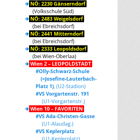
🢂
NÖ: 2230 Gänserndorf
(Volksschule Süd)
🢂
NÖ: 2483 Weigelsdorf
(bei Ebreichsdorf)
🢂
NÖ: 2441 Mitterndorf
(bei Ebreichsdorf)
🢂
NÖ: 2333 Leopoldsdorf
(bei Wien-Oberlaa)
🢂
Wien 2 – LEOPOLDSTADT
#Olly-Schwarz-Schule
(=Josefine-Lauterbach-
Platz 1)
, (U2-Stadion)
#VS Vorgartenstr. 191
(U1-Vorgartenstr.)
🢂
Wien 10 – FAVORITEN
#VS Ada-Christen-Gasse
(U1-Alaudag.)
#VS Keplerplatz
(U1-Keplerplatz)