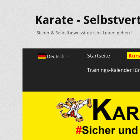
Karate - Selbstver
Sicher & Selbstbewusst durchs Leben gehen !
Primäres
Zum
Startseite
Kurs
Deutsch
▼
Inhalt
Menü
springen
Trainings-Kalender fü