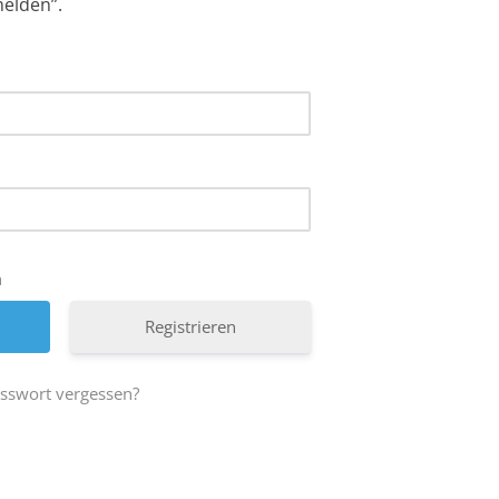
melden”.
n
Registrieren
sswort vergessen?