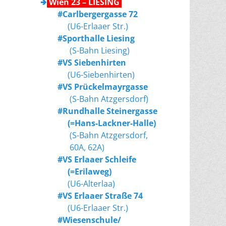
🢂
Wien 23 – LIESING
#Carlbergergasse 72
(U6-Erlaaer Str.)
#Sporthalle Liesing
(S-Bahn Liesing)
#VS Siebenhirten
(U6-Siebenhirten)
#VS Prückelmayrgasse
(S-Bahn Atzgersdorf)
#Rundhalle Steinergasse
(=Hans-Lackner-Halle)
(S-Bahn Atzgersdorf,
60A, 62A)
#VS Erlaaer Schleife
(=Erilaweg)
(U6-Alterlaa)
#VS Erlaaer Straße 74
(U6-Erlaaer Str.)
#Wiesenschule/