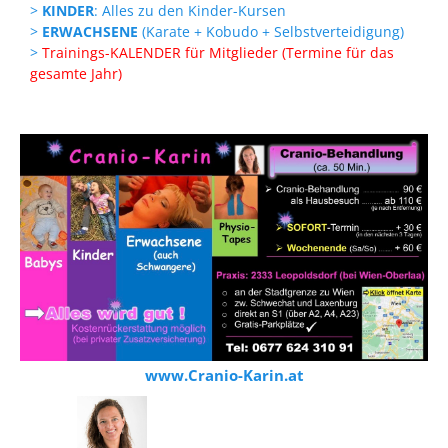
>
KINDER
: Alles zu den Kinder-Kursen
>
ERWACHSENE
(Karate + Kobudo + Selbstverteidigung)
>
Trainings-KALENDER für Mitglieder (Termine für das
gesamte Jahr)
www.Cranio-Karin.at