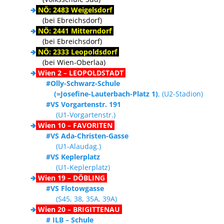
🢂
NÖ: 2483 Weigelsdorf
(bei Ebreichsdorf)
🢂
NÖ: 2441 Mitterndorf
(bei Ebreichsdorf)
🢂
NÖ: 2333 Leopoldsdorf
(bei Wien-Oberlaa)
🢂
Wien 2 – LEOPOLDSTADT
#Olly-Schwarz-Schule
(=Josefine-Lauterbach-Platz 1)
, (U2-Stadion)
#VS Vorgartenstr. 191
(U1-Vorgartenstr.)
🢂
Wien 10 – FAVORITEN
#VS Ada-Christen-Gasse
(U1-Alaudag.)
#VS Keplerplatz
(U1-Keplerplatz)
🢂
Wien 19 – DÖBLING
#VS Flotowgasse
(S45, 38, 35A, 39A)
🢂
Wien 20 – BRIGITTENAU
# ILB – Schule