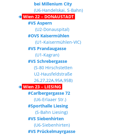
bei Millenium City
(U6-Handelskai, S-Bahn)
🢂
Wien 22 – DONAUSTADT
#VS Aspern
(U2-Donauspital)
#OVS Kaisermühlen
(U1-Kaisermühlen-VIC)
#VS Prandaugasse
(U1-Kagran)
#VS Schrebergasse
(S-80 Hirschstetten
U2-Hausfeldstraße
26,27,22A,95A,95B)
🢂
Wien 23 – LIESING
#Carlbergergasse 72
(U6-Erlaaer Str.)
#Sporthalle Liesing
(S-Bahn Liesing)
#VS Siebenhirten
(U6-Siebenhirten)
#VS Prückelmayrgasse