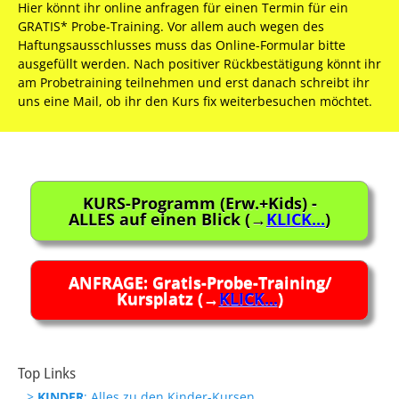
Hier könnt ihr online anfragen für einen Termin für ein
GRATIS* Probe-Training. Vor allem auch wegen des
Wer nach dem Probe-Training weitermacht
Motivations-Prüfungen
Haftungsausschlusses muss das Online-Formular bitte
ausgefüllt werden. Nach positiver Rückbestätigung könnt ihr
am Probetraining teilnehmen und erst danach schreibt ihr
Prinzip des
Daniken
uns eine Mail, ob ihr den Kurs fix weiterbesuchen möchtet.
Kaizen
Fightersworld
Dein Vorteil: so sparst du 30,- Euro
Video-Link zum Gürtelbinden (hier klicken…)
Einschreibgebühr
Verletzungsrisiko
KURS-Programm (Erw.+Kids) -
ALLES auf einen Blick (→
KLICK...
)
die Kinder für Sport zu begeistern (“Ich
mache Sport, weil es Spaß macht”).
das Selbstwertgefühl, Selbstbewusstsein und
Drittens kann es für Kinder extrem frustrierend
ANFRAGE: Gratis-Probe-Training/
Selbstvertrauen zu stärken (“Ich kann etwas
sein, wenn sie verlieren.
Kursplatz (→
KLICK...
)
Besonderes”, “Ich bin jemand Besonderes”).
Sicherheitsregeln für den Alltag einzuüben.
asiatische Tugenden kennen zu lernen: Ruhe
& Bescheidenheit, Geduld & Gelassenheit,
Top Links
Aufmerksamkeit & Konzentration, aber auch
>
KINDER
: Alles zu den Kinder-Kursen
Zielstrebigkeit, Ausdauer &