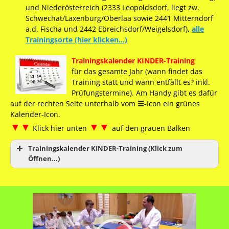
und Niederösterreich (2333 Leopoldsdorf, liegt zw.
Schwechat/Laxenburg/Oberlaa sowie 2441 Mitterndorf
a.d. Fischa und 2442 Ebreichsdorf/Weigelsdorf),
alle
Trainingsorte (hier klicken…)
Trainingskalender KINDER-Training
für das gesamte Jahr (wann findet das
Training statt und wann entfällt es? inkl.
Prüfungstermine). Am Handy gibt es dafür
auf der rechten Seite unterhalb vom
☰
-Icon ein grünes
Kalender-Icon.
▼▼
▼▼
Klick hier unten
auf den grauen Balken
Trainingskalender KINDER-Training (Klick zum
Öffnen...)
Video-
Player