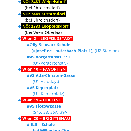
🢂
NÖ: 2483 Weigelsdorf
(bei Ebreichsdorf)
🢂
NÖ: 2441 Mitterndorf
dass der
(bei Ebreichsdorf)
Mitgliedsbeitrag bis zur Abmeldung per Mail zu
🢂
NÖ: 2333 Leopoldsdorf
Bei uns kann und darf
bezahlen ist
(bei Wien-Oberlaa)
jedes Kind sein wie es ist…
🢂
Wien 2 – LEOPOLDSTADT
#Olly-Schwarz-Schule
(=Josefine-Lauterbach-Platz 1)
, (U2-Stadion)
#VS Vorgartenstr. 191
(U1-Vorgartenstr.)
🢂
Wien 10 – FAVORITEN
#VS Ada-Christen-Gasse
(U1-Alaudag.)
#VS Keplerplatz
(U1-Keplerplatz)
solltet ihr innerhalb von einer Woche
🢂
Wien 19 – DÖBLING
keine Abmeldebestätigung von uns erhalten,
#VS Flotowgasse
meldet euch bitte jedenfalls nochmals
(S45, 38, 35A, 39A)
🢂
Wien 20 – BRIGITTENAU
# ILB – Schule
bei Millenium City