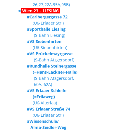
26,27,22A,95A,95B)
🢂
Wien 23 – LIESING
#Carlbergergasse 72
(U6-Erlaaer Str.)
#Sporthalle Liesing
(S-Bahn Liesing)
#VS Siebenhirten
(U6-Siebenhirten)
#VS Prückelmayrgasse
(S-Bahn Atzgersdorf)
#Rundhalle Steinergasse
(=Hans-Lackner-Halle)
(S-Bahn Atzgersdorf,
60A, 62A)
#VS Erlaaer Schleife
(=Erilaweg)
(U6-Alterlaa)
#VS Erlaaer Straße 74
(U6-Erlaaer Str.)
#Wiesenschule/
Alma-Seidler-Weg