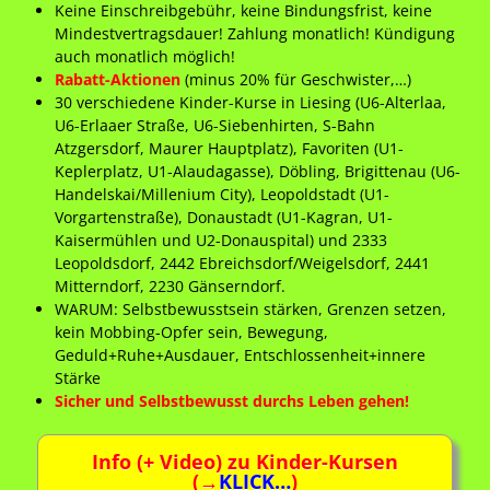
Keine Einschreibgebühr, keine Bindungsfrist, keine
Mindestvertragsdauer! Zahlung monatlich! Kündigung
auch monatlich möglich!
Rabatt-Aktionen
(minus 20% für Geschwister,…)
30 verschiedene Kinder-Kurse in Liesing (U6-Alterlaa,
U6-Erlaaer Straße, U6-Siebenhirten, S-Bahn
Atzgersdorf, Maurer Hauptplatz), Favoriten (U1-
Keplerplatz, U1-Alaudagasse), Döbling, Brigittenau (U6-
Handelskai/Millenium City), Leopoldstadt (U1-
Vorgartenstraße), Donaustadt (U1-Kagran, U1-
Kaisermühlen und U2-Donauspital) und 2333
Leopoldsdorf, 2442 Ebreichsdorf/Weigelsdorf, 2441
Mitterndorf, 2230 Gänserndorf.
WARUM: Selbstbewusstsein stärken, Grenzen setzen,
kein Mobbing-Opfer sein, Bewegung,
Geduld+Ruhe+Ausdauer, Entschlossenheit+innere
Stärke
Sicher und Selbstbewusst durchs Leben gehen!
Info (+ Video) zu Kinder-Kursen
(→
KLICK…
)