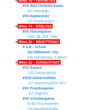
🢂
Wien 10 – FAVORITEN
#VS Ada-Christen-Gasse
(U1-Alaudag.)
#VS Keplerplatz
(U1-Keplerplatz)
🢂
Wien 19 – DÖBLING
#VS Flotowgasse
(S45, 38, 35A, 39A)
🢂
Wien 20 – BRIGITTENAU
# ILB – Schule
bei Millenium City
(U6-Handelskai, S-Bahn)
🢂
Wien 22 – DONAUSTADT
#VS Aspern
(U2-Donauspital)
#OVS Kaisermühlen
(U1-Kaisermühlen-VIC)
#VS Prandaugasse
(U1-Kagran)
#VS Schrebergasse
(S-80 Hirschstetten
U2-Hausfeldstraße