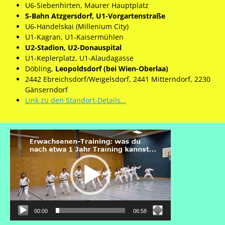
U6-Siebenhirten, Maurer Hauptplatz
S-Bahn Atzgersdorf, U1-Vorgartenstraße
U6-Handelskai (Millenium City)
U1-Kagran, U1-Kaisermühlen
U2-Stadion, U2-Donauspital
U1-Keplerplatz, U1-Alaudagasse
Döbling,
Leopoldsdorf (bei Wien-Oberlaa)
2442 Ebreichsdorf/Weigelsdorf, 2441 Mitterndorf, 2230
Gänserndorf
Link zu den Standort-Details…
Video-
Player
00:00
06:58