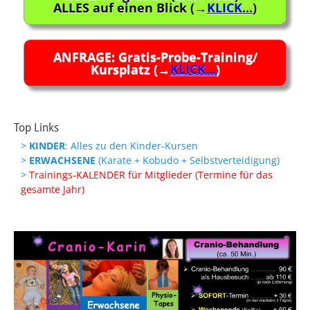
ALLES auf einen Blick (→
KLICK...
)
ANFRAGE: Gratis-Probe-Training/
Kursplatz (→
KLICK...
)
Top Links
>
KINDER
: Alles zu den Kinder-Kursen
>
ERWACHSENE
(Karate + Kobudo + Selbstverteidigung)
>
Trainings-KALENDER für Mitglieder (Termine für das
gesamte Jahr)