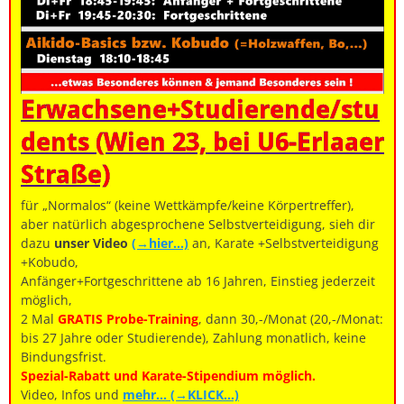
Erwachsene+Studierende/stu
dents (Wien 23, bei U6-Erlaaer
Straße)
für „Normalos“ (keine Wettkämpfe/keine Körpertreffer),
aber natürlich abgesprochene Selbstverteidigung, sieh dir
dazu
unser Video
(→hier…)
an, Karate +Selbstverteidigung
+Kobudo,
Anfänger+Fortgeschrittene ab 16 Jahren, Einstieg jederzeit
möglich,
2 Mal
GRATIS Probe-Training
, dann 30,-/Monat (20,-/Monat:
bis 27 Jahre oder Studierende), Zahlung monatlich, keine
Bindungsfrist.
Spezial-Rabatt und Karate-Stipendium möglich.
Video, Infos und
mehr… (→KLICK…)