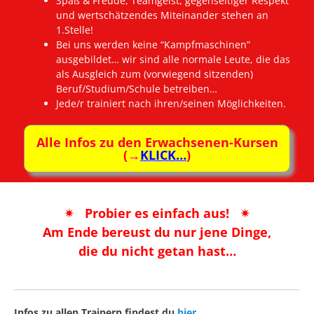
Spaß & Freude, Teamgeist, gegenseitiger Respekt
und wertschätzendes Miteinander stehen an
1.Stelle!
Bei uns werden keine “Kampfmaschinen”
ausgebildet… wir sind alle normale Leute, die das
als Ausgleich zum (vorwiegend sitzenden)
Beruf/Studium/Schule betreiben…
Jede/r trainiert nach ihren/seinen Möglichkeiten.
Alle Infos zu den Erwachsenen-Kursen
(→
KLICK…
)
✴ Probier es einfach aus! ✴
Am Ende bereust du nur jene Dinge,
die du nicht getan hast…
Infos zu allen Trainern findest du
hier…