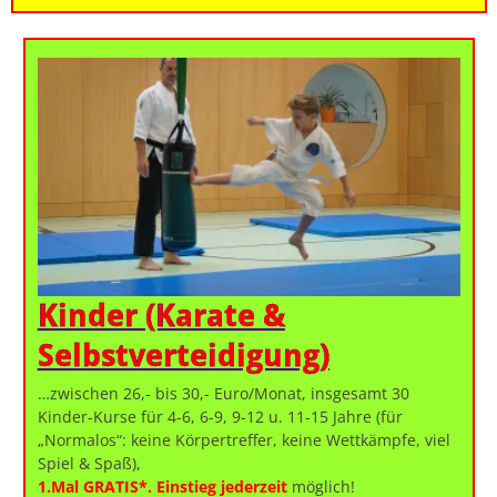
Kinder (Karate &
Selbstverteidigung)
…zwischen 26,- bis 30,- Euro/Monat, insgesamt 30
Kinder-Kurse für 4-6, 6-9, 9-12 u. 11-15 Jahre (für
„Normalos“: keine Körpertreffer, keine Wettkämpfe, viel
Spiel & Spaß),
1.Mal GRATIS*. Einstieg jederzeit
möglich!