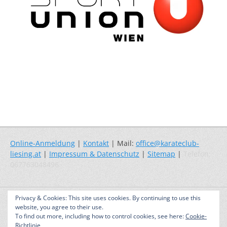
Online-Anmeldung
|
Kontakt
| Mail:
office@karateclub-
liesing.at
|
Impressum & Datenschutz
|
Sitemap
|
Telefon:
067763048496
Copyright © 2026
Karate – Selbstverteidigung – Fitness
. Alle Rechte
Privacy & Cookies: This site uses cookies. By continuing to use this
vorbehalten. | Catch Responsive nach
Catch Themes
website, you agree to their use.
To find out more, including how to control cookies, see here:
Cookie-
Richtlinie