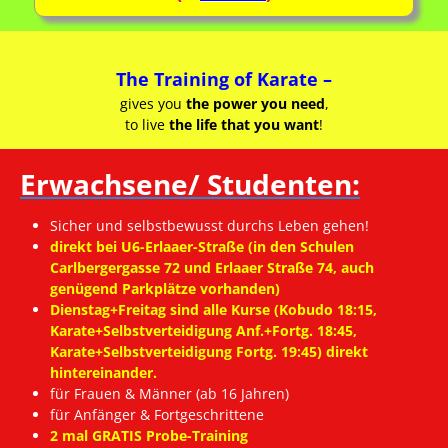
The Training of Karate –
gives you
the power you need
,
to live
the life that you want
!
Erwachsene/ Studenten:
Sicher und selbstbewusst durchs Leben gehen!
direkt bei U6-Erlaaer-Straße (in den Schulen
Carlbergergasse 72 und Erlaaer Straße 74, auch
genügend Parkplätze vorhanden)
Dienstag+Freitag sind alle Kurse (Kobudo 18:15,
Karate+Selbstverteidigung Anf.+Fortg. 18:45,
Karate+Selbstverteidigung Fortg. 19:45) direkt
hintereinander.
für Frauen & Männer (ab 16 Jahren)
für Anfänger & Fortgeschrittene
2 mal GRATIS Probe-Training