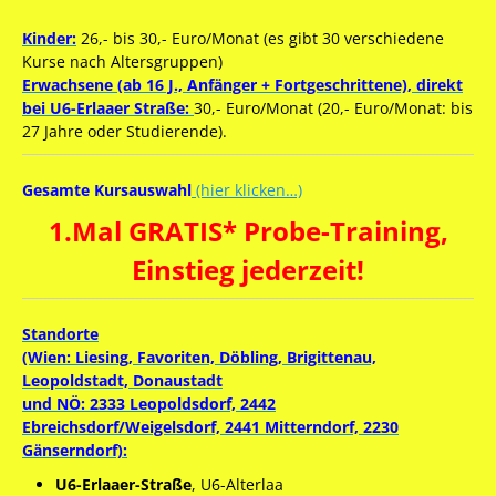
Kinder:
26,- bis 30,- Euro/Monat (es gibt 30 verschiedene
Kurse nach Altersgruppen)
Erwachsene (ab 16 J., Anfänger + Fortgeschrittene), direkt
bei U6-Erlaaer Straße:
30,- Euro/Monat (20,- Euro/Monat: bis
27 Jahre oder Studierende).
Gesamte Kursauswahl
(hier klicken…)
1.Mal GRATIS* Probe-Training,
Einstieg jederzeit!
Standorte
(Wien: Liesing, Favoriten, Döbling, Brigittenau,
Leopoldstadt, Donaustadt
und NÖ: 2333 Leopoldsdorf, 2442
Ebreichsdorf/Weigelsdorf, 2441 Mitterndorf, 2230
Gänserndorf):
U6-Erlaaer-Straße
, U6-Alterlaa