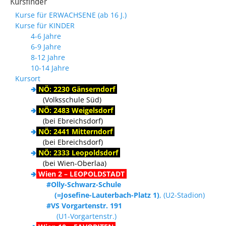
Kursfinder
Kurse für ERWACHSENE (ab 16 J.)
Kurse für KINDER
4-6 Jahre
6-9 Jahre
8-12 Jahre
10-14 Jahre
Kursort
🢂
NÖ: 2230 Gänserndorf
(Volksschule Süd)
🢂
NÖ: 2483 Weigelsdorf
(bei Ebreichsdorf)
🢂
NÖ: 2441 Mitterndorf
(bei Ebreichsdorf)
🢂
NÖ: 2333 Leopoldsdorf
(bei Wien-Oberlaa)
🢂
Wien 2 – LEOPOLDSTADT
#Olly-Schwarz-Schule
(=Josefine-Lauterbach-Platz 1)
, (U2-Stadion)
#VS Vorgartenstr. 191
(U1-Vorgartenstr.)