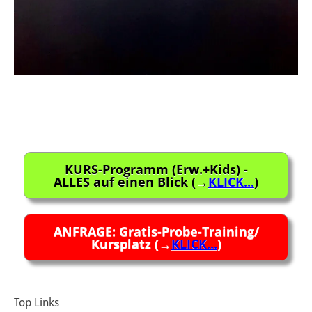
Beitragsnavigation
KURS-Programm (Erw.+Kids) -
ALLES auf einen Blick (→
KLICK...
)
ANFRAGE: Gratis-Probe-Training/
Kursplatz (→
KLICK...
)
Top Links