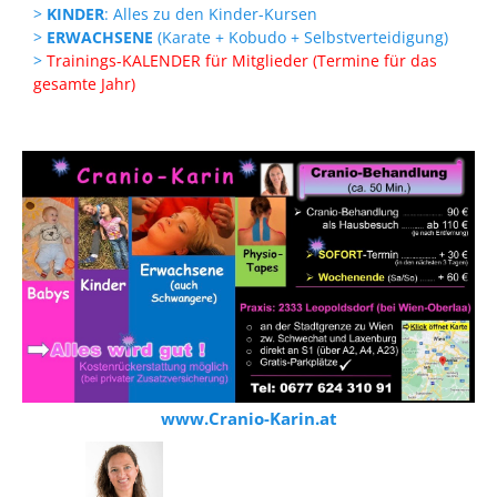
>
KINDER
: Alles zu den Kinder-Kursen
>
ERWACHSENE
(Karate + Kobudo + Selbstverteidigung)
>
Trainings-KALENDER für Mitglieder (Termine für das
gesamte Jahr)
www.Cranio-Karin.at