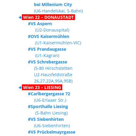
bei Millenium City
(U6-Handelskai, S-Bahn)
🢂
Wien 22 – DONAUSTADT
#VS Aspern
(U2-Donauspital)
#OVS Kaisermühlen
(U1-Kaisermühlen-VIC)
#VS Prandaugasse
(U1-Kagran)
#VS Schrebergasse
(S-80 Hirschstetten
U2-Hausfeldstraße
26,27,22A,95A,95B)
🢂
Wien 23 – LIESING
#Carlbergergasse 72
(U6-Erlaaer Str.)
#Sporthalle Liesing
(S-Bahn Liesing)
#VS Siebenhirten
(U6-Siebenhirten)
#VS Prückelmayrgasse