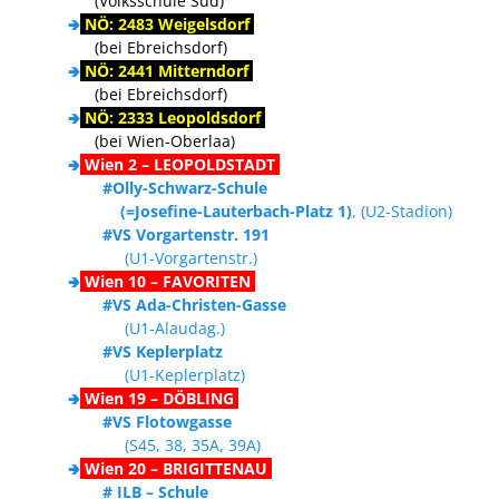
(Volksschule Süd)
🢂
NÖ: 2483 Weigelsdorf
(bei Ebreichsdorf)
🢂
NÖ: 2441 Mitterndorf
(bei Ebreichsdorf)
🢂
NÖ: 2333 Leopoldsdorf
(bei Wien-Oberlaa)
🢂
Wien 2 – LEOPOLDSTADT
#Olly-Schwarz-Schule
(=Josefine-Lauterbach-Platz 1)
, (U2-Stadion)
#VS Vorgartenstr. 191
(U1-Vorgartenstr.)
🢂
Wien 10 – FAVORITEN
#VS Ada-Christen-Gasse
(U1-Alaudag.)
#VS Keplerplatz
(U1-Keplerplatz)
🢂
Wien 19 – DÖBLING
#VS Flotowgasse
(S45, 38, 35A, 39A)
🢂
Wien 20 – BRIGITTENAU
# ILB – Schule