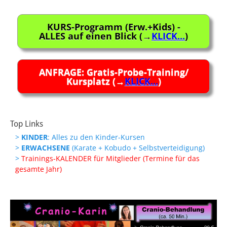
KURS-Programm (Erw.+Kids) -
ALLES auf einen Blick (→
KLICK...
)
ANFRAGE: Gratis-Probe-Training/
Kursplatz (→
KLICK...
)
Top Links
>
KINDER
: Alles zu den Kinder-Kursen
>
ERWACHSENE
(Karate + Kobudo + Selbstverteidigung)
>
Trainings-KALENDER für Mitglieder (Termine für das
gesamte Jahr)