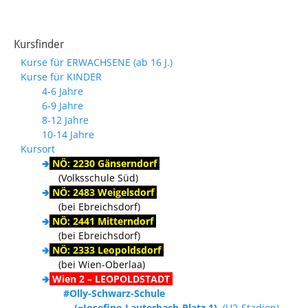
Kursfinder
Kurse für ERWACHSENE (ab 16 J.)
Kurse für KINDER
4-6 Jahre
6-9 Jahre
8-12 Jahre
10-14 Jahre
Kursort
🢂
NÖ: 2230 Gänserndorf
(Volksschule Süd)
🢂
NÖ: 2483 Weigelsdorf
(bei Ebreichsdorf)
🢂
NÖ: 2441 Mitterndorf
(bei Ebreichsdorf)
🢂
NÖ: 2333 Leopoldsdorf
(bei Wien-Oberlaa)
🢂
Wien 2 – LEOPOLDSTADT
#Olly-Schwarz-Schule
(=Josefine-Lauterbach-Platz 1)
, (U2-Stadion)