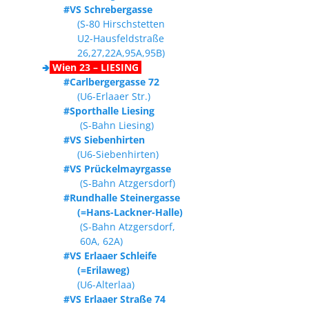
#VS Schrebergasse
(S-80 Hirschstetten
U2-Hausfeldstraße
26,27,22A,95A,95B)
🢂
Wien 23 – LIESING
#Carlbergergasse 72
(U6-Erlaaer Str.)
#Sporthalle Liesing
(S-Bahn Liesing)
#VS Siebenhirten
(U6-Siebenhirten)
#VS Prückelmayrgasse
(S-Bahn Atzgersdorf)
#Rundhalle Steinergasse
(=Hans-Lackner-Halle)
(S-Bahn Atzgersdorf,
60A, 62A)
#VS Erlaaer Schleife
(=Erilaweg)
(U6-Alterlaa)
#VS Erlaaer Straße 74