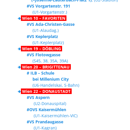
#VS Vorgartenstr. 191
(U1-Vorgartenstr.)
🢂
Wien 10 – FAVORITEN
#VS Ada-Christen-Gasse
(U1-Alaudag.)
#VS Keplerplatz
(U1-Keplerplatz)
🢂
Wien 19 – DÖBLING
#VS Flotowgasse
(S45, 38, 35A, 39A)
🢂
Wien 20 – BRIGITTENAU
# ILB – Schule
bei Millenium City
(U6-Handelskai, S-Bahn)
🢂
Wien 22 – DONAUSTADT
#VS Aspern
(U2-Donauspital)
#OVS Kaisermühlen
(U1-Kaisermühlen-VIC)
#VS Prandaugasse
(U1-Kagran)