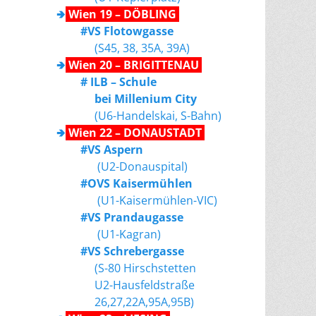
🢂
Wien 19 – DÖBLING
#VS Flotowgasse
(S45, 38, 35A, 39A)
🢂
Wien 20 – BRIGITTENAU
# ILB – Schule
bei Millenium City
(U6-Handelskai, S-Bahn)
🢂
Wien 22 – DONAUSTADT
#VS Aspern
(U2-Donauspital)
#OVS Kaisermühlen
(U1-Kaisermühlen-VIC)
#VS Prandaugasse
(U1-Kagran)
#VS Schrebergasse
(S-80 Hirschstetten
U2-Hausfeldstraße
26,27,22A,95A,95B)