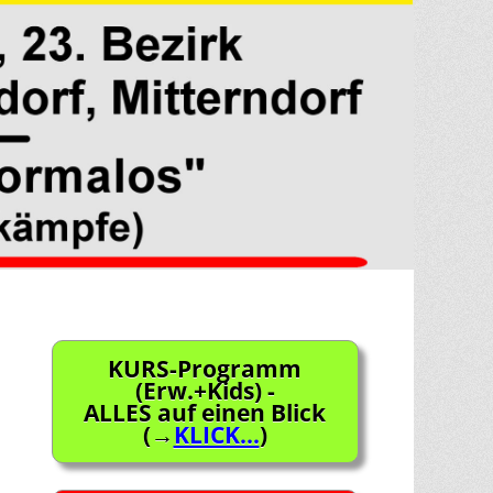
KURS-Programm
(Erw.+Kids) -
ALLES auf einen Blick
(→
KLICK...
)