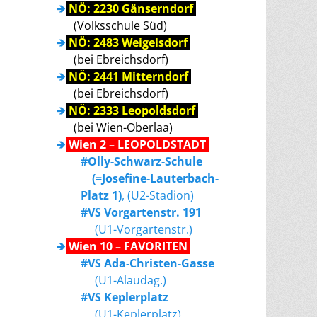
🢂
NÖ: 2230 Gänserndorf
(Volksschule Süd)
🢂
NÖ: 2483 Weigelsdorf
(bei Ebreichsdorf)
🢂
NÖ: 2441 Mitterndorf
(bei Ebreichsdorf)
🢂
NÖ: 2333 Leopoldsdorf
(bei Wien-Oberlaa)
🢂
Wien 2 – LEOPOLDSTADT
#Olly-Schwarz-Schule
(=Josefine-Lauterbach-
Platz 1)
, (U2-Stadion)
#VS Vorgartenstr. 191
(U1-Vorgartenstr.)
🢂
Wien 10 – FAVORITEN
#VS Ada-Christen-Gasse
(U1-Alaudag.)
#VS Keplerplatz
(U1-Keplerplatz)