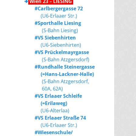
🢂
Wien 23 – LIESING
#Carlbergergasse 72
(U6-Erlaaer Str.)
#Sporthalle Liesing
(S-Bahn Liesing)
#VS Siebenhirten
(U6-Siebenhirten)
#VS Prückelmayrgasse
(S-Bahn Atzgersdorf)
#Rundhalle Steinergasse
(=Hans-Lackner-Halle)
(S-Bahn Atzgersdorf,
60A, 62A)
#VS Erlaaer Schleife
(=Erilaweg)
(U6-Alterlaa)
#VS Erlaaer Straße 74
(U6-Erlaaer Str.)
#Wiesenschule/