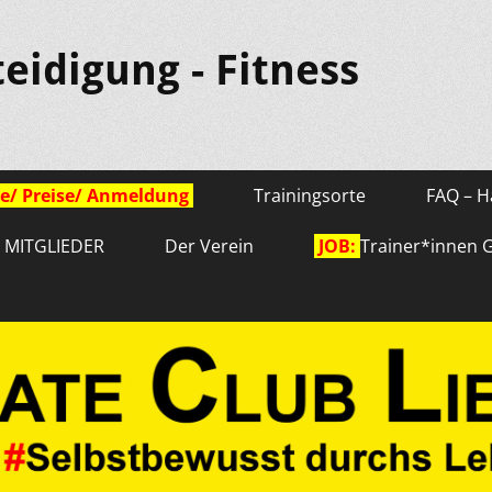
teidigung - Fitness
e/ Preise/ Anmeldung
Trainingsorte
FAQ – H
r MITGLIEDER
Der Verein
JOB:
Trainer*innen 