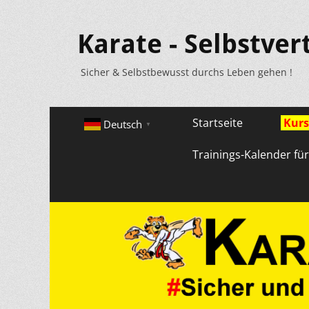
Karate - Selbstver
Sicher & Selbstbewusst durchs Leben gehen !
Primäres
Zum
Startseite
Kurs
Deutsch
▼
Inhalt
Menü
springen
Trainings-Kalender fü