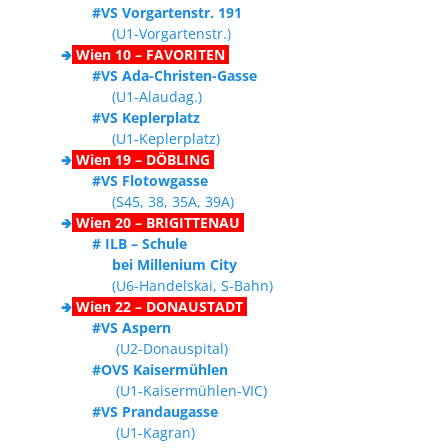
#VS Vorgartenstr. 191
(U1-Vorgartenstr.)
🢂
Wien 10 – FAVORITEN
#VS Ada-Christen-Gasse
(U1-Alaudag.)
#VS Keplerplatz
(U1-Keplerplatz)
🢂
Wien 19 – DÖBLING
#VS Flotowgasse
(S45, 38, 35A, 39A)
🢂
Wien 20 – BRIGITTENAU
# ILB – Schule
bei Millenium City
(U6-Handelskai, S-Bahn)
🢂
Wien 22 – DONAUSTADT
#VS Aspern
(U2-Donauspital)
#OVS Kaisermühlen
(U1-Kaisermühlen-VIC)
#VS Prandaugasse
(U1-Kagran)