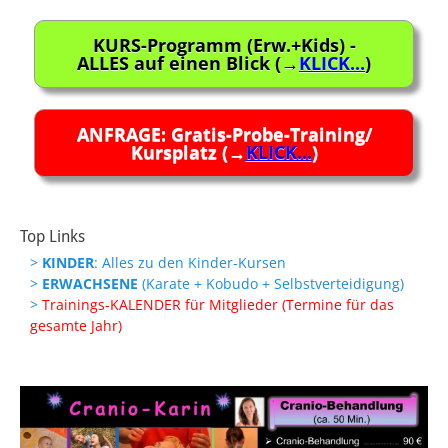
KURS-Programm (Erw.+Kids) -
ALLES auf einen Blick (→
KLICK...
)
ANFRAGE: Gratis-Probe-Training/
Kursplatz (→
KLICK...
)
Top Links
>
KINDER
: Alles zu den Kinder-Kursen
>
ERWACHSENE
(Karate + Kobudo + Selbstverteidigung)
>
Trainings-KALENDER für Mitglieder (Termine für das
gesamte Jahr)