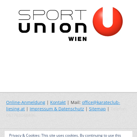
Online-Anmeldung
|
Kontakt
| Mail:
office@karateclub-
liesing.at
|
Impressum & Datenschutz
|
Sitemap
|
Telefon:
067763048496
Copyright © 2026
Karate – Selbstverteidigung – Fitness
. Alle Rechte
Privacy & Cookies: This site uses cookies. By continuing to use this