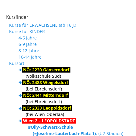
Kursfinder
Kurse für ERWACHSENE (ab 16 J.)
Kurse für KINDER
4-6 Jahre
6-9 Jahre
8-12 Jahre
10-14 Jahre
Kursort
🢂
NÖ: 2230 Gänserndorf
(Volksschule Süd)
🢂
NÖ: 2483 Weigelsdorf
(bei Ebreichsdorf)
🢂
NÖ: 2441 Mitterndorf
(bei Ebreichsdorf)
🢂
NÖ: 2333 Leopoldsdorf
(bei Wien-Oberlaa)
🢂
Wien 2 – LEOPOLDSTADT
#Olly-Schwarz-Schule
(=Josefine-Lauterbach-Platz 1)
, (U2-Stadion)