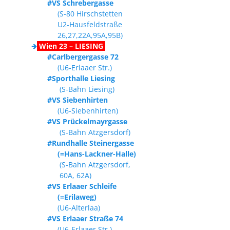
#VS Schrebergasse
(S-80 Hirschstetten
U2-Hausfeldstraße
26,27,22A,95A,95B)
🢂
Wien 23 – LIESING
#Carlbergergasse 72
(U6-Erlaaer Str.)
#Sporthalle Liesing
(S-Bahn Liesing)
#VS Siebenhirten
(U6-Siebenhirten)
#VS Prückelmayrgasse
(S-Bahn Atzgersdorf)
#Rundhalle Steinergasse
(=Hans-Lackner-Halle)
(S-Bahn Atzgersdorf,
60A, 62A)
#VS Erlaaer Schleife
(=Erilaweg)
(U6-Alterlaa)
#VS Erlaaer Straße 74
(U6-Erlaaer Str.)