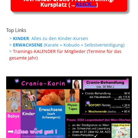
Kursplatz (→
KLICK...
)
Top Links
>
KINDER
: Alles zu den Kinder-Kursen
>
ERWACHSENE
(Karate + Kobudo + Selbstverteidigung)
>
Trainings-KALENDER für Mitglieder (Termine für das
gesamte Jahr)