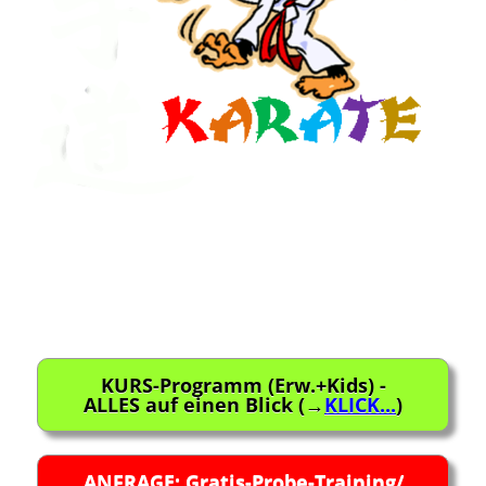
Beitragsnavigation
KURS-Programm (Erw.+Kids) -
ALLES auf einen Blick (→
KLICK...
)
ANFRAGE: Gratis-Probe-Training/