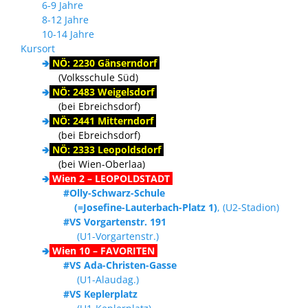
6-9 Jahre
8-12 Jahre
10-14 Jahre
Kursort
🢂
NÖ: 2230 Gänserndorf
(Volksschule Süd)
🢂
NÖ: 2483 Weigelsdorf
(bei Ebreichsdorf)
🢂
NÖ: 2441 Mitterndorf
(bei Ebreichsdorf)
🢂
NÖ: 2333 Leopoldsdorf
(bei Wien-Oberlaa)
🢂
Wien 2 – LEOPOLDSTADT
#Olly-Schwarz-Schule
(=Josefine-Lauterbach-Platz 1)
, (U2-Stadion)
#VS Vorgartenstr. 191
(U1-Vorgartenstr.)
🢂
Wien 10 – FAVORITEN
#VS Ada-Christen-Gasse
(U1-Alaudag.)
#VS Keplerplatz