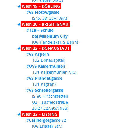
(U1-Keplerplatz)
🢂
Wien 19 – DÖBLING
#VS Flotowgasse
(S45, 38, 35A, 39A)
🢂
Wien 20 – BRIGITTENAU
# ILB – Schule
bei Millenium City
(U6-Handelskai, S-Bahn)
🢂
Wien 22 – DONAUSTADT
#VS Aspern
(U2-Donauspital)
#OVS Kaisermühlen
(U1-Kaisermühlen-VIC)
#VS Prandaugasse
(U1-Kagran)
#VS Schrebergasse
(S-80 Hirschstetten
U2-Hausfeldstraße
26,27,22A,95A,95B)
🢂
Wien 23 – LIESING
#Carlbergergasse 72
(U6-Erlaaer Str.)