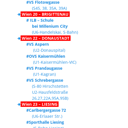
#VS Flotowgasse
(S45, 38, 35A, 39A)
🢂
Wien 20 – BRIGITTENAU
# ILB – Schule
bei Millenium City
(U6-Handelskai, S-Bahn)
🢂
Wien 22 – DONAUSTADT
#VS Aspern
(U2-Donauspital)
#OVS Kaisermühlen
(U1-Kaisermühlen-VIC)
#VS Prandaugasse
(U1-Kagran)
#VS Schrebergasse
(S-80 Hirschstetten
U2-Hausfeldstraße
26,27,22A,95A,95B)
🢂
Wien 23 – LIESING
#Carlbergergasse 72
(U6-Erlaaer Str.)
#Sporthalle Liesing