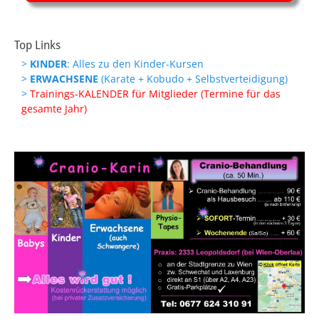
Top Links
>
KINDER
: Alles zu den Kinder-Kursen
>
ERWACHSENE
(Karate + Kobudo + Selbstverteidigung)
>
Trainings-KALENDER für Mitglieder (Termine für das
gesamte Jahr)