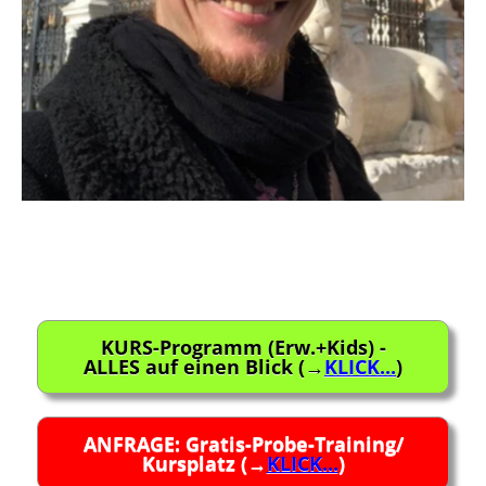
Beitragsnavigation
KURS-Programm (Erw.+Kids) -
ALLES auf einen Blick (→
KLICK...
)
ANFRAGE: Gratis-Probe-Training/
Kursplatz (→
KLICK...
)