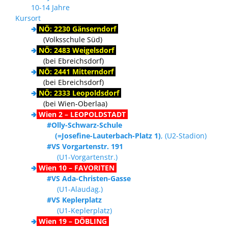
10-14 Jahre
Kursort
🢂
NÖ: 2230 Gänserndorf
(Volksschule Süd)
🢂
NÖ: 2483 Weigelsdorf
(bei Ebreichsdorf)
🢂
NÖ: 2441 Mitterndorf
(bei Ebreichsdorf)
🢂
NÖ: 2333 Leopoldsdorf
(bei Wien-Oberlaa)
🢂
Wien 2 – LEOPOLDSTADT
#Olly-Schwarz-Schule
(=Josefine-Lauterbach-Platz 1)
, (U2-Stadion)
#VS Vorgartenstr. 191
(U1-Vorgartenstr.)
🢂
Wien 10 – FAVORITEN
#VS Ada-Christen-Gasse
(U1-Alaudag.)
#VS Keplerplatz
(U1-Keplerplatz)
🢂
Wien 19 – DÖBLING