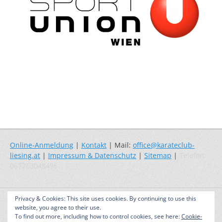
Online-Anmeldung
|
Kontakt
| Mail:
office@karateclub-
liesing.at
|
Impressum & Datenschutz
|
Sitemap
|
Telefon:
067763048496
Copyright © 2026
Karate – Selbstverteidigung – Fitness
. Alle Rechte
Privacy & Cookies: This site uses cookies. By continuing to use this
vorbehalten. | Catch Responsive nach
Catch Themes
website, you agree to their use.
To find out more, including how to control cookies, see here:
Cookie-