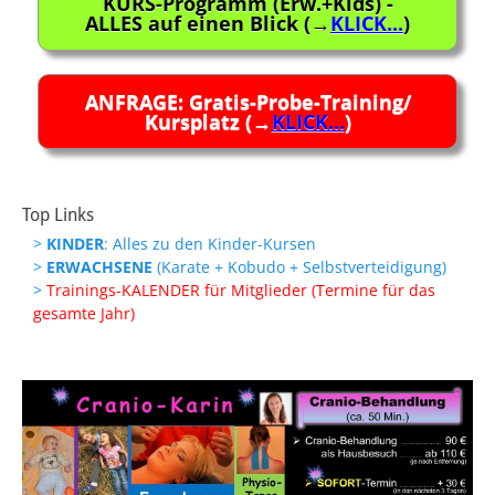
KURS-Programm (Erw.+Kids) -
ALLES auf einen Blick (→
KLICK...
)
ANFRAGE: Gratis-Probe-Training/
Kursplatz (→
KLICK...
)
Top Links
>
KINDER
: Alles zu den Kinder-Kursen
>
ERWACHSENE
(Karate + Kobudo + Selbstverteidigung)
>
Trainings-KALENDER für Mitglieder (Termine für das
gesamte Jahr)