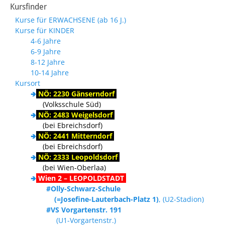
Kursfinder
Kurse für ERWACHSENE (ab 16 J.)
Kurse für KINDER
4-6 Jahre
6-9 Jahre
8-12 Jahre
10-14 Jahre
Kursort
🢂
NÖ: 2230 Gänserndorf
(Volksschule Süd)
🢂
NÖ: 2483 Weigelsdorf
(bei Ebreichsdorf)
🢂
NÖ: 2441 Mitterndorf
(bei Ebreichsdorf)
🢂
NÖ: 2333 Leopoldsdorf
(bei Wien-Oberlaa)
🢂
Wien 2 – LEOPOLDSTADT
#Olly-Schwarz-Schule
(=Josefine-Lauterbach-Platz 1)
, (U2-Stadion)
#VS Vorgartenstr. 191
(U1-Vorgartenstr.)