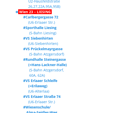
U2-Hausfeldstraße
26,27,22A,95A,95B)
🢂
Wien 23 – LIESING
#Carlbergergasse 72
(U6-Erlaaer Str.)
#Sporthalle Liesing
(S-Bahn Liesing)
#VS Siebenhirten
(U6-Siebenhirten)
#VS Prückelmayrgasse
(S-Bahn Atzgersdorf)
#Rundhalle Steinergasse
(=Hans-Lackner-Halle)
(S-Bahn Atzgersdorf,
60A, 62A)
#VS Erlaaer Schleife
(=Erilaweg)
(U6-Alterlaa)
#VS Erlaaer Straße 74
(U6-Erlaaer Str.)
#Wiesenschule/
Alma-Seidler-Weg