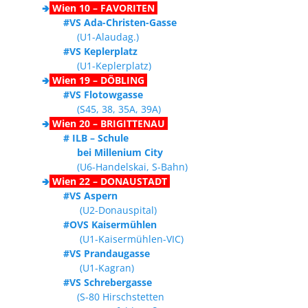
🢂
Wien 10 – FAVORITEN
#VS Ada-Christen-Gasse
(U1-Alaudag.)
#VS Keplerplatz
(U1-Keplerplatz)
🢂
Wien 19 – DÖBLING
#VS Flotowgasse
(S45, 38, 35A, 39A)
🢂
Wien 20 – BRIGITTENAU
# ILB – Schule
bei Millenium City
(U6-Handelskai, S-Bahn)
🢂
Wien 22 – DONAUSTADT
#VS Aspern
(U2-Donauspital)
#OVS Kaisermühlen
(U1-Kaisermühlen-VIC)
#VS Prandaugasse
(U1-Kagran)
#VS Schrebergasse
(S-80 Hirschstetten