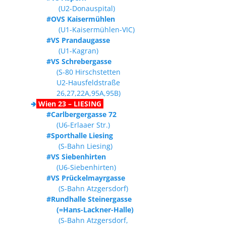
(U2-Donauspital)
#OVS Kaisermühlen
(U1-Kaisermühlen-VIC)
#VS Prandaugasse
(U1-Kagran)
#VS Schrebergasse
(S-80 Hirschstetten
U2-Hausfeldstraße
26,27,22A,95A,95B)
🢂
Wien 23 – LIESING
#Carlbergergasse 72
(U6-Erlaaer Str.)
#Sporthalle Liesing
(S-Bahn Liesing)
#VS Siebenhirten
(U6-Siebenhirten)
#VS Prückelmayrgasse
(S-Bahn Atzgersdorf)
#Rundhalle Steinergasse
(=Hans-Lackner-Halle)
(S-Bahn Atzgersdorf,