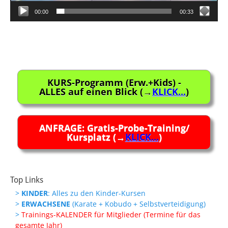
00:00
00:33
Beitragsnavigation
KURS-Programm (Erw.+Kids) -
ALLES auf einen Blick (→
KLICK...
)
ANFRAGE: Gratis-Probe-Training/
Kursplatz (→
KLICK...
)
Top Links
>
KINDER
: Alles zu den Kinder-Kursen
>
ERWACHSENE
(Karate + Kobudo + Selbstverteidigung)
>
Trainings-KALENDER für Mitglieder (Termine für das
gesamte Jahr)