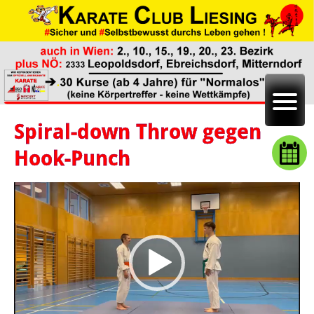
Spiral-down Throw gegen
Hook-Punch
Video-
Player