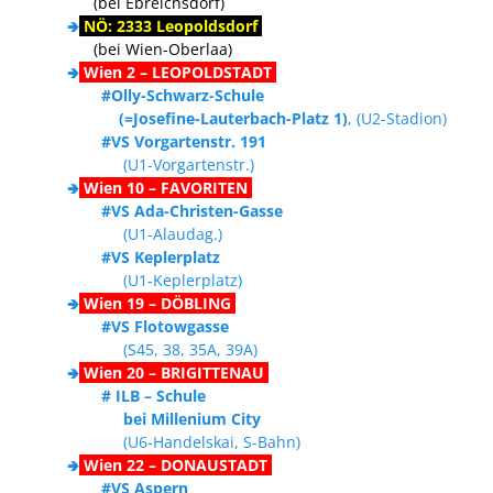
(bei Ebreichsdorf)
🢂
NÖ: 2333 Leopoldsdorf
(bei Wien-Oberlaa)
🢂
Wien 2 – LEOPOLDSTADT
#Olly-Schwarz-Schule
(=Josefine-Lauterbach-Platz 1)
, (U2-Stadion)
#VS Vorgartenstr. 191
(U1-Vorgartenstr.)
🢂
Wien 10 – FAVORITEN
#VS Ada-Christen-Gasse
(U1-Alaudag.)
#VS Keplerplatz
(U1-Keplerplatz)
🢂
Wien 19 – DÖBLING
#VS Flotowgasse
(S45, 38, 35A, 39A)
🢂
Wien 20 – BRIGITTENAU
# ILB – Schule
bei Millenium City
(U6-Handelskai, S-Bahn)
🢂
Wien 22 – DONAUSTADT
#VS Aspern