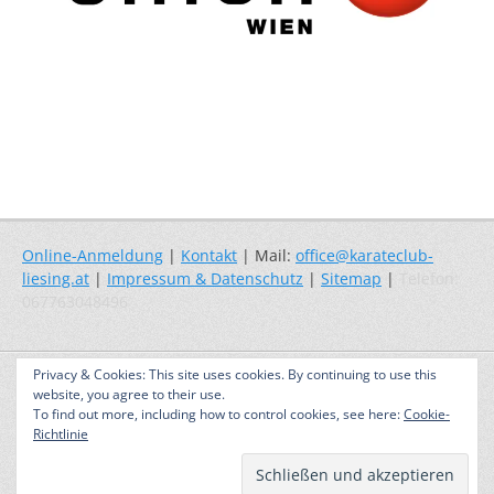
Online-Anmeldung
|
Kontakt
| Mail:
office@karateclub-
liesing.at
|
Impressum & Datenschutz
|
Sitemap
|
Telefon:
067763048496
Copyright © 2026
Karate – Selbstverteidigung – Fitness
. Alle Rechte
Privacy & Cookies: This site uses cookies. By continuing to use this
vorbehalten. | Catch Responsive nach
Catch Themes
website, you agree to their use.
To find out more, including how to control cookies, see here:
Cookie-
Richtlinie