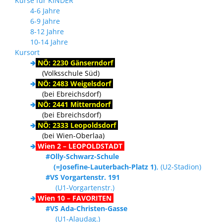
Kurse für KINDER
4-6 Jahre
6-9 Jahre
8-12 Jahre
10-14 Jahre
Kursort
🢂
NÖ: 2230 Gänserndorf
(Volksschule Süd)
🢂
NÖ: 2483 Weigelsdorf
(bei Ebreichsdorf)
🢂
NÖ: 2441 Mitterndorf
(bei Ebreichsdorf)
🢂
NÖ: 2333 Leopoldsdorf
(bei Wien-Oberlaa)
🢂
Wien 2 – LEOPOLDSTADT
#Olly-Schwarz-Schule
(=Josefine-Lauterbach-Platz 1)
, (U2-Stadion)
#VS Vorgartenstr. 191
(U1-Vorgartenstr.)
🢂
Wien 10 – FAVORITEN
#VS Ada-Christen-Gasse
(U1-Alaudag.)