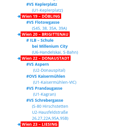
#VS Keplerplatz
(U1-Keplerplatz)
🢂
Wien 19 – DÖBLING
#VS Flotowgasse
(S45, 38, 35A, 39A)
🢂
Wien 20 – BRIGITTENAU
# ILB – Schule
bei Millenium City
(U6-Handelskai, S-Bahn)
🢂
Wien 22 – DONAUSTADT
#VS Aspern
(U2-Donauspital)
#OVS Kaisermühlen
(U1-Kaisermühlen-VIC)
#VS Prandaugasse
(U1-Kagran)
#VS Schrebergasse
(S-80 Hirschstetten
U2-Hausfeldstraße
26,27,22A,95A,95B)
🢂
Wien 23 – LIESING