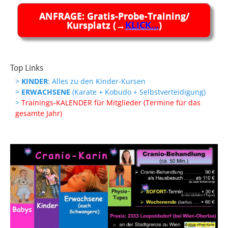
ANFRAGE: Gratis-Probe-Training/
Kursplatz (→
KLICK...
)
Top Links
>
KINDER
: Alles zu den Kinder-Kursen
>
ERWACHSENE
(Karate + Kobudo + Selbstverteidigung)
>
Trainings-KALENDER für Mitglieder (Termine für das
gesamte Jahr)