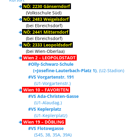
🢂
NÖ: 2230 Gänserndorf
(Volksschule Süd)
🢂
NÖ: 2483 Weigelsdorf
(bei Ebreichsdorf)
🢂
NÖ: 2441 Mitterndorf
(bei Ebreichsdorf)
🢂
NÖ: 2333 Leopoldsdorf
(bei Wien-Oberlaa)
🢂
Wien 2 – LEOPOLDSTADT
#Olly-Schwarz-Schule
(=Josefine-Lauterbach-Platz 1)
, (U2-Stadion)
#VS Vorgartenstr. 191
(U1-Vorgartenstr.)
🢂
Wien 10 – FAVORITEN
#VS Ada-Christen-Gasse
(U1-Alaudag.)
#VS Keplerplatz
(U1-Keplerplatz)
🢂
Wien 19 – DÖBLING
#VS Flotowgasse
(S45, 38, 35A, 39A)