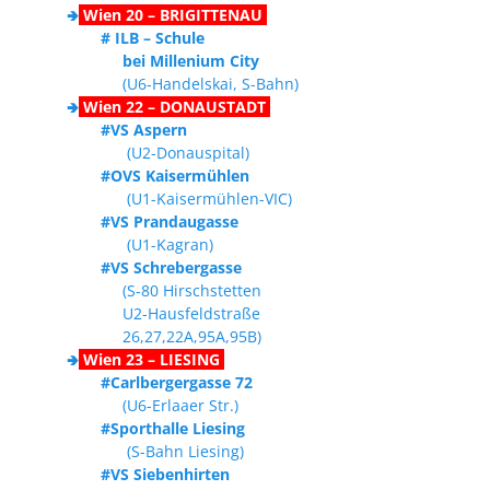
🢂
Wien 20 – BRIGITTENAU
# ILB – Schule
bei Millenium City
(U6-Handelskai, S-Bahn)
🢂
Wien 22 – DONAUSTADT
#VS Aspern
(U2-Donauspital)
#OVS Kaisermühlen
(U1-Kaisermühlen-VIC)
#VS Prandaugasse
(U1-Kagran)
#VS Schrebergasse
(S-80 Hirschstetten
U2-Hausfeldstraße
26,27,22A,95A,95B)
🢂
Wien 23 – LIESING
#Carlbergergasse 72
(U6-Erlaaer Str.)
#Sporthalle Liesing
(S-Bahn Liesing)
#VS Siebenhirten