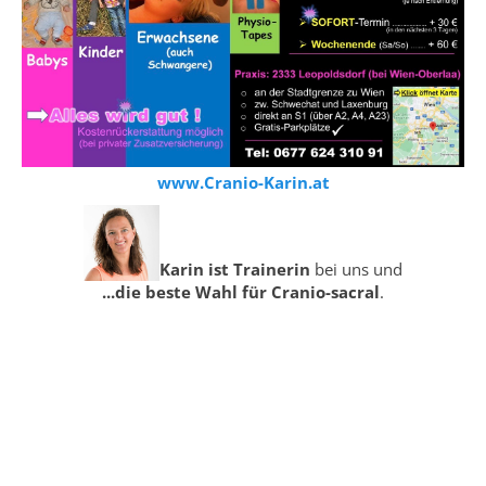
e
e
ö
ö
f
f
f
f
n
n
e
e
t
t
)
)
www.Cranio-Karin.at
Karin ist Trainerin
bei uns und
...die beste Wahl für Cranio-sacral
.