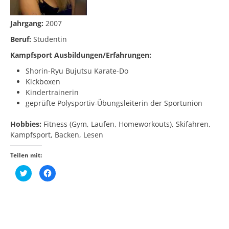
Jahrgang:
2007
Beruf:
Studentin
Kampfsport Ausbildungen/Erfahrungen:
Shorin-Ryu Bujutsu Karate-Do
Kickboxen
Kindertrainerin
geprüfte Polysportiv-Übungsleiterin der Sportunion
Hobbies:
Fitness (Gym, Laufen, Homeworkouts), Skifahren,
Kampfsport, Backen, Lesen
Teilen mit:
K
K
l
l
i
i
c
c
k
k
,
,
u
u
Beitragsnavigation
m
m
ü
a
b
u