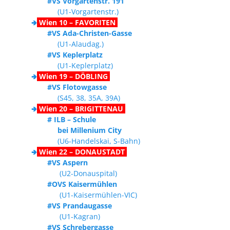
#VS Vorgartenstr. 191
(U1-Vorgartenstr.)
🢂
Wien 10 – FAVORITEN
#VS Ada-Christen-Gasse
(U1-Alaudag.)
#VS Keplerplatz
(U1-Keplerplatz)
🢂
Wien 19 – DÖBLING
#VS Flotowgasse
(S45, 38, 35A, 39A)
🢂
Wien 20 – BRIGITTENAU
# ILB – Schule
bei Millenium City
(U6-Handelskai, S-Bahn)
🢂
Wien 22 – DONAUSTADT
#VS Aspern
(U2-Donauspital)
#OVS Kaisermühlen
(U1-Kaisermühlen-VIC)
#VS Prandaugasse
(U1-Kagran)
#VS Schrebergasse