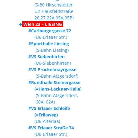
(S-80 Hirschstetten
U2-Hausfeldstraße
26,27,22A,95A,95B)
🢂
Wien 23 – LIESING
#Carlbergergasse 72
(U6-Erlaaer Str.)
#Sporthalle Liesing
(S-Bahn Liesing)
#VS Siebenhirten
(U6-Siebenhirten)
#VS Prückelmayrgasse
(S-Bahn Atzgersdorf)
#Rundhalle Steinergasse
(=Hans-Lackner-Halle)
(S-Bahn Atzgersdorf,
60A, 62A)
#VS Erlaaer Schleife
(=Erilaweg)
(U6-Alterlaa)
#VS Erlaaer Straße 74
(U6-Erlaaer Str.)