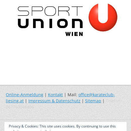
Online-Anmeldung
|
Kontakt
| Mail:
office@karateclub-
liesing.at
|
Impressum & Datenschutz
|
Sitemap
|
Telefon:
067763048496
Copyright © 2026
Karate – Selbstverteidigung – Fitness
. Alle Rechte
Privacy & Cookies: This site uses cookies. By continuing to use this
vorbehalten. | Catch Responsive nach
Catch Themes