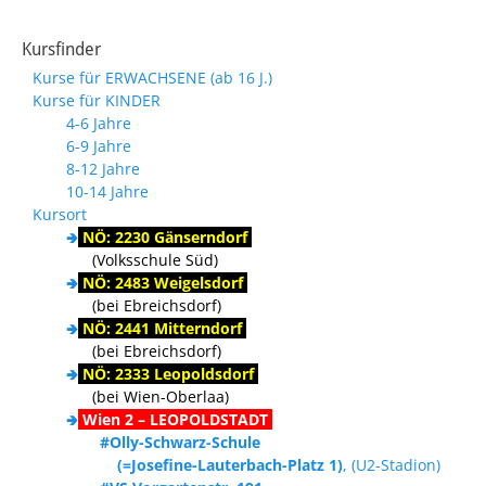
Kursfinder
Kurse für ERWACHSENE (ab 16 J.)
Kurse für KINDER
4-6 Jahre
6-9 Jahre
8-12 Jahre
10-14 Jahre
Kursort
🢂
NÖ: 2230 Gänserndorf
(Volksschule Süd)
🢂
NÖ: 2483 Weigelsdorf
(bei Ebreichsdorf)
🢂
NÖ: 2441 Mitterndorf
(bei Ebreichsdorf)
🢂
NÖ: 2333 Leopoldsdorf
(bei Wien-Oberlaa)
🢂
Wien 2 – LEOPOLDSTADT
#Olly-Schwarz-Schule
(=Josefine-Lauterbach-Platz 1)
, (U2-Stadion)