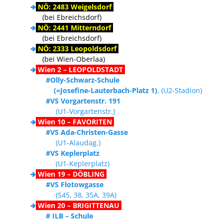
🢂
NÖ: 2483 Weigelsdorf
(bei Ebreichsdorf)
🢂
NÖ: 2441 Mitterndorf
(bei Ebreichsdorf)
🢂
NÖ: 2333 Leopoldsdorf
(bei Wien-Oberlaa)
🢂
Wien 2 – LEOPOLDSTADT
#Olly-Schwarz-Schule
(=Josefine-Lauterbach-Platz 1)
, (U2-Stadion)
#VS Vorgartenstr. 191
(U1-Vorgartenstr.)
🢂
Wien 10 – FAVORITEN
#VS Ada-Christen-Gasse
(U1-Alaudag.)
#VS Keplerplatz
(U1-Keplerplatz)
🢂
Wien 19 – DÖBLING
#VS Flotowgasse
(S45, 38, 35A, 39A)
🢂
Wien 20 – BRIGITTENAU
# ILB – Schule