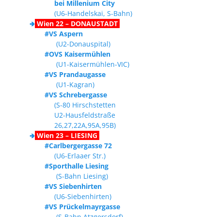
bei Millenium City
(U6-Handelskai, S-Bahn)
🢂
Wien 22 – DONAUSTADT
#VS Aspern
(U2-Donauspital)
#OVS Kaisermühlen
(U1-Kaisermühlen-VIC)
#VS Prandaugasse
(U1-Kagran)
#VS Schrebergasse
(S-80 Hirschstetten
U2-Hausfeldstraße
26,27,22A,95A,95B)
🢂
Wien 23 – LIESING
#Carlbergergasse 72
(U6-Erlaaer Str.)
#Sporthalle Liesing
(S-Bahn Liesing)
#VS Siebenhirten
(U6-Siebenhirten)
#VS Prückelmayrgasse
(S-Bahn Atzgersdorf)