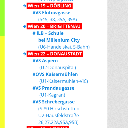
🢂
Wien 19 – DÖBLING
#VS Flotowgasse
(S45, 38, 35A, 39A)
🢂
Wien 20 – BRIGITTENAU
# ILB – Schule
bei Millenium City
(U6-Handelskai, S-Bahn)
🢂
Wien 22 – DONAUSTADT
#VS Aspern
(U2-Donauspital)
#OVS Kaisermühlen
(U1-Kaisermühlen-VIC)
#VS Prandaugasse
(U1-Kagran)
#VS Schrebergasse
(S-80 Hirschstetten
U2-Hausfeldstraße
26,27,22A,95A,95B)