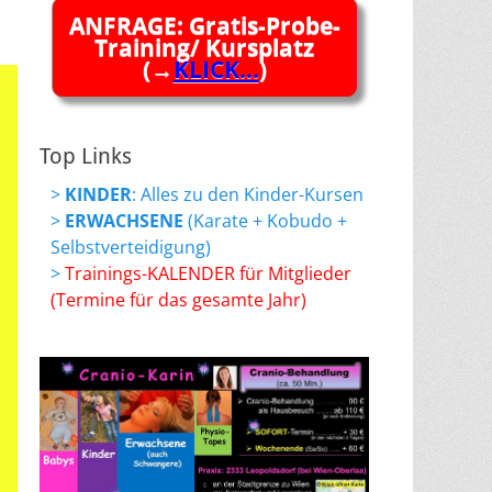
ANFRAGE: Gratis-Probe-
Training/ Kursplatz
(→
KLICK...
)
Top Links
>
KINDER
: Alles zu den Kinder-Kursen
>
ERWACHSENE
(Karate + Kobudo +
Selbstverteidigung)
>
Trainings-KALENDER für Mitglieder
(Termine für das gesamte Jahr)