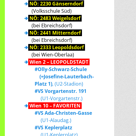
🢂
NÖ: 2230 Gänserndorf
(Volksschule Süd)
🢂
NÖ: 2483 Weigelsdorf
(bei Ebreichsdorf)
🢂
NÖ: 2441 Mitterndorf
(bei Ebreichsdorf)
🢂
NÖ: 2333 Leopoldsdorf
(bei Wien-Oberlaa)
🢂
Wien 2 – LEOPOLDSTADT
#Olly-Schwarz-Schule
(=Josefine-Lauterbach-
Platz 1)
, (U2-Stadion)
#VS Vorgartenstr. 191
(U1-Vorgartenstr.)
🢂
Wien 10 – FAVORITEN
#VS Ada-Christen-Gasse
(U1-Alaudag.)
#VS Keplerplatz
(U1-Keplerplatz)