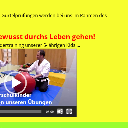
e Gürtelprüfungen werden bei uns im Rahmen des
bewusst durchs Leben gehen!
dertraining unserer 5-jährigen Kids …
Video-
Player
05:09