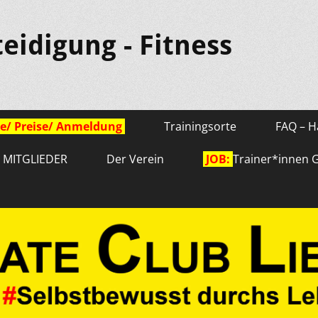
teidigung - Fitness
e/ Preise/ Anmeldung
Trainingsorte
FAQ – H
r MITGLIEDER
Der Verein
JOB:
Trainer*innen 