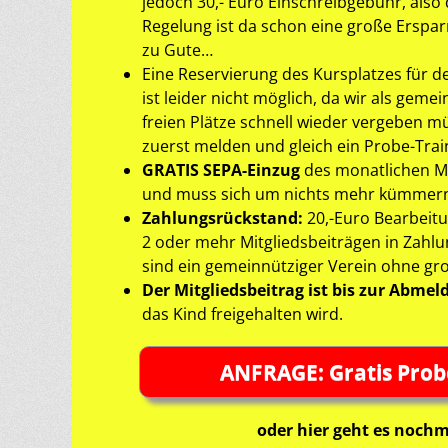
jedoch 30,- Euro Einschreibgebühr, also
Regelung ist da schon eine große Erspa
zu Gute…
Eine Reservierung des Kursplatzes für 
ist leider nicht möglich, da wir als gem
freien Plätze schnell wieder vergeben mü
zuerst melden und gleich ein Probe-Tra
GRATIS SEPA-Einzug
des monatlichen Mi
und muss sich um nichts mehr kümmern
Zahlungsrückstand:
20,-Euro Bearbeit
2 oder mehr Mitgliedsbeiträgen in Zahlu
sind ein gemeinnütziger Verein ohne gr
Der Mitgliedsbeitrag ist bis zur Abme
das Kind freigehalten wird.
ANFRAGE: Gratis Prob
oder hier geht es noc