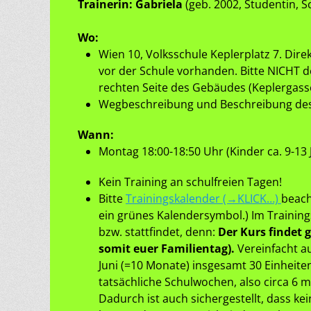
Trainerin: Gabriela
(geb. 2002, Studentin, S
Wo:
Wien 10, Volksschule Keplerplatz 7. Dire
vor der Schule vorhanden. Bitte NICHT 
rechten Seite des Gebäudes (Keplergasse 
Wegbeschreibung und Beschreibung de
Wann:
Montag 18:00-18:50 Uhr (Kinder ca. 9-13 
Kein Training an schulfreien Tagen!
Bitte
Trainingskalender (→KLICK…)
beach
ein grünes Kalendersymbol.) Im Training
bzw. stattfindet, denn:
Der Kurs findet 
somit euer Familientag).
Vereinfacht a
Juni (=10 Monate) insgesamt 30 Einheiten
tatsächliche Schulwochen, also circa 6 m
Dadurch ist auch sichergestellt, dass kei