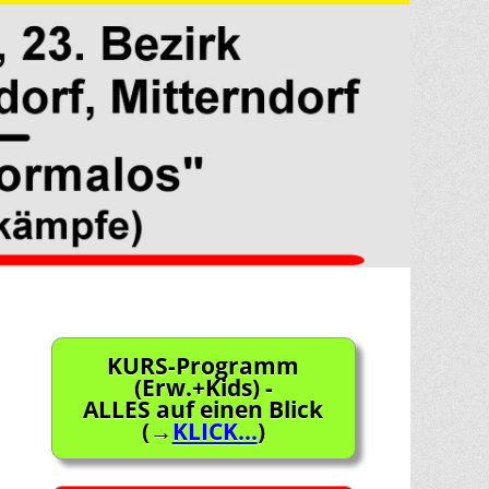
KURS-Programm
(Erw.+Kids) -
ALLES auf einen Blick
(→
KLICK...
)