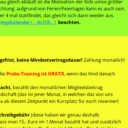
u gleich abläuft ist die Motivation der Kids umso größer
Achtung: aufgrund von Ferien/Feiertagen kann es auch sein,
 4 mal stattfindet, das gleicht sich dann wieder aus.
ningskalender (→KLICK…)
beachten.
sfrist, keine Mindestvertragsdauer!
Zahlung monatlich!
die
Probe-Training ist GRATIS
, wenn das Kind danach
macht
, bezahlt den monatlichen Mitgliedsbeitrag
edschaft (das ist jener Monat, in welchen das von uns
a ab diesem Zeitpunkt ein Kursplatz für euch reserviert
nschreibgebühr
(diese haben wir genau deshalb
 dass man 15,- Euro im 1.Monat bezahlt hat und zusätzlich