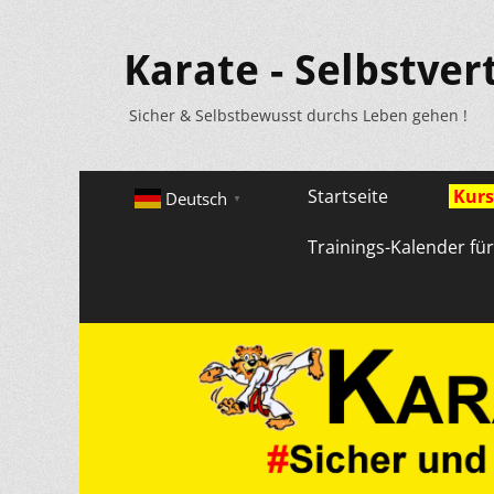
Karate - Selbstver
Sicher & Selbstbewusst durchs Leben gehen !
Primäres
Zum
Startseite
Kurs
Deutsch
▼
Inhalt
Menü
springen
Trainings-Kalender fü