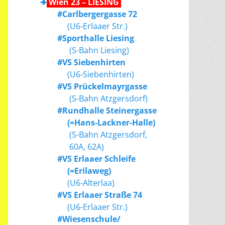
🢂
Wien 23 – LIESING
#Carlbergergasse 72
(U6-Erlaaer Str.)
#Sporthalle Liesing
(S-Bahn Liesing)
#VS Siebenhirten
(U6-Siebenhirten)
#VS Prückelmayrgasse
(S-Bahn Atzgersdorf)
#Rundhalle Steinergasse
(=Hans-Lackner-Halle)
(S-Bahn Atzgersdorf,
60A, 62A)
#VS Erlaaer Schleife
(=Erilaweg)
(U6-Alterlaa)
#VS Erlaaer Straße 74
(U6-Erlaaer Str.)
#Wiesenschule/