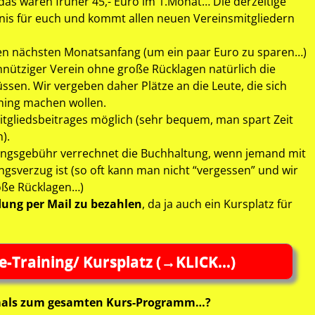
 das waren früher 45,- Euro im 1.Monat… Die derzeitige
rnis für euch und kommt allen neuen Vereinsmitgliedern
den nächsten Monatsanfang (um ein paar Euro zu sparen…)
einnütziger Verein ohne große Rücklagen natürlich die
ssen. Wir vergeben daher Plätze an die Leute, die sich
ining machen wollen.
tgliedsbeitrages möglich (sehr bequem, man spart Zeit
).
ungsgebühr verrechnet die Buchhaltung, wenn jemand mit
ngsverzug ist (so oft kann man nicht “vergessen” und wir
oße Rücklagen…)
ldung per Mail zu bezahlen
, da ja auch ein Kursplatz für
e-Training/ Kursplatz (→KLICK…)
hmals zum gesamten Kurs-Programm…?