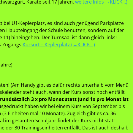
chwarzgurt, Karate seit 17 Jahren,
weitere Infos →KLICK…)
kt bei U1-Keplerplatz, es sind auch genügend Parkplätze
den Haupteingang der Schule benutzen, sondern auf der
11) hineingehen. Der Turnsaal ist dann gleich links!
s Zugangs
Kursort – Keplerplatz (→KLICK…)
Jahre)
ten! (Am Handy gibt es dafür rechts unterhalb vom Menü
skalender steht auch, wann der Kurs sonst noch entfällt
grundsätzlich 3 x pro Monat statt (und 1x pro Monat ist
usgedrückt haben wir bei einem Kurs von September bis
 (3 Einheiten mal 10 Monate). Zugleich gibt es ca. 36
al im gesamten Schuljahr findet der Kurs nicht statt.
ne der 30 Trainingseinheiten entfällt. Das ist auch deshalb